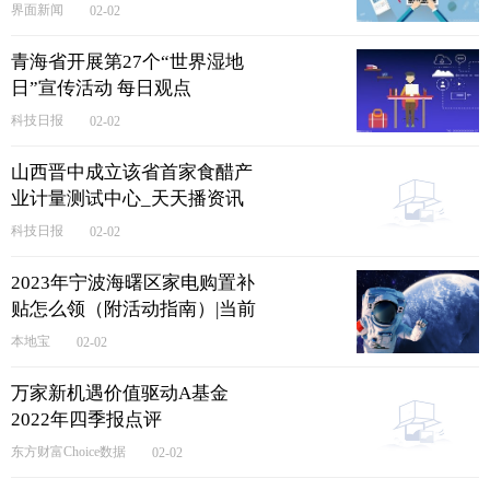
无人机无人船等新型违法捕
界面新闻
02-02
捞-每日时讯
青海省开展第27个“世界湿地
日”宣传活动 每日观点
科技日报
02-02
山西晋中成立该省首家食醋产
业计量测试中心_天天播资讯
科技日报
02-02
2023年宁波海曙区家电购置补
贴怎么领（附活动指南）|当前
热讯
本地宝
02-02
万家新机遇价值驱动A基金
2022年四季报点评
东方财富Choice数据
02-02