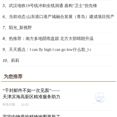
5、
武汉地铁19号线冲刺全线洞通 盾构“卫士”担先锋
6、
当前动态:山东港口港产城融合发展（青岛）建成项目投产
7、
阳光_新视野
8、
热推荐：南方多地阴雨盘踞 北方大部晴朗升温
9、
天天观点：l can fly high l can go low什么歌_l c
10、
莉莉
为您推荐
“千封邮件不如一次见面”——
天津滨海高新区精准服务助力
科技企业出海-环球精选
科技日报
02-03
宇宙中物质的精确地图更新了