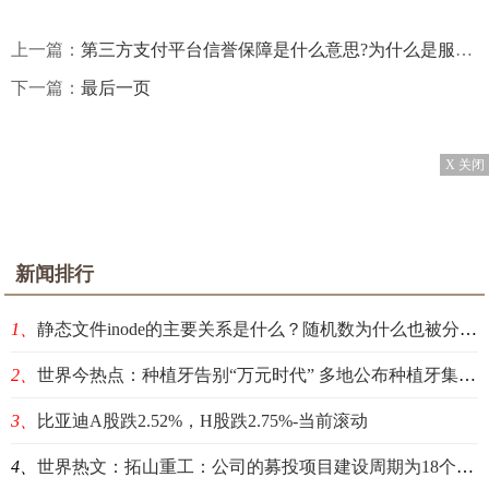
上一篇：
第三方支付平台信誉保障是什么意思?为什么是服务中介机构？
下一篇：
最后一页
X 关闭
新闻排行
1、
静态文件inode的主要关系是什么？随机数为什么也被分为三类？
2、
世界今热点：种植牙告别“万元时代” 多地公布种植牙集采目标价格
3、
比亚迪A股跌2.52%，H股跌2.75%-当前滚动
4、
世界热文：拓山重工：公司的募投项目建设周期为18个月，目前正在有序推进